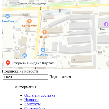
29" Вел-д Stinger Python EVO, алюм. 22" серый
47 900 р
68 180 р
0
Подписка на новости
Подписаться
Информация
Оплата и доставка
Новости
Контакты
Фотоальбом