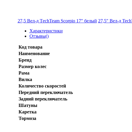
27,5 Вел-д ТechTeam Scorpio 17" белый
27,5" Вел-д Te
Характеристики
Отзывы(
)
Код товара
Наименование
Бренд
Размер колеc
Рама
Вилка
Количество скоростей
Передний переключатель
Задний переключатель
Шатуны
Каретка
Тормоза