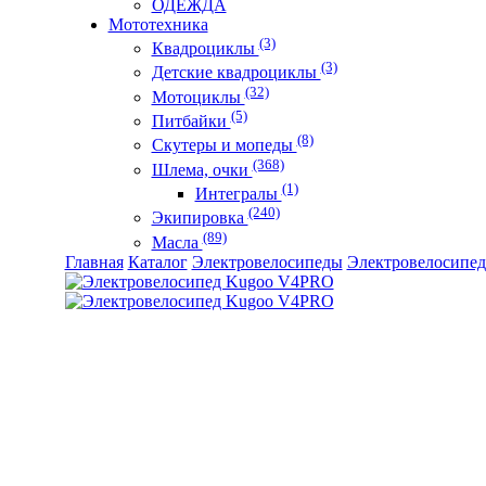
ОДЕЖДА
Мототехника
(3)
Квадроциклы
(3)
Детские квадроциклы
(32)
Мотоциклы
(5)
Питбайки
(8)
Скутеры и мопеды
(368)
Шлема, очки
(1)
Интегралы
(240)
Экипировка
(89)
Масла
Главная
Каталог
Электровелосипеды
Электровелосипе