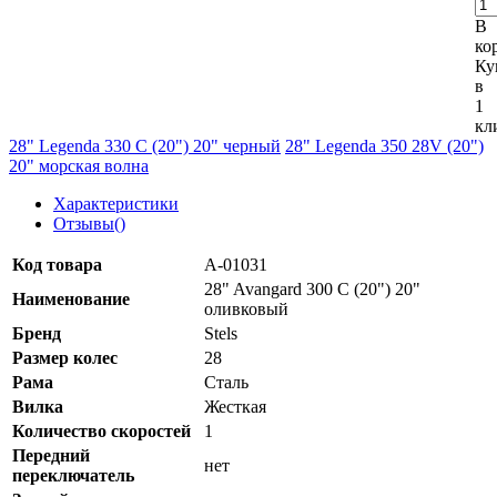
В
ко
Ку
в
1
кл
28" Legenda 330 C (20") 20" черный
28" Legenda 350 28V (20")
20" морская волна
Характеристики
Отзывы(
)
Код товара
А-01031
28" Avangard 300 C (20") 20"
Наименование
оливковый
Бренд
Stels
Размер колеc
28
Рама
Сталь
Вилка
Жесткая
Количество скоростей
1
Передний
нет
переключатель