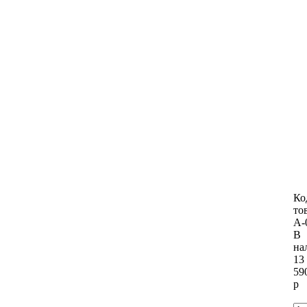
Ко
то
А-
В
на
13
59
р