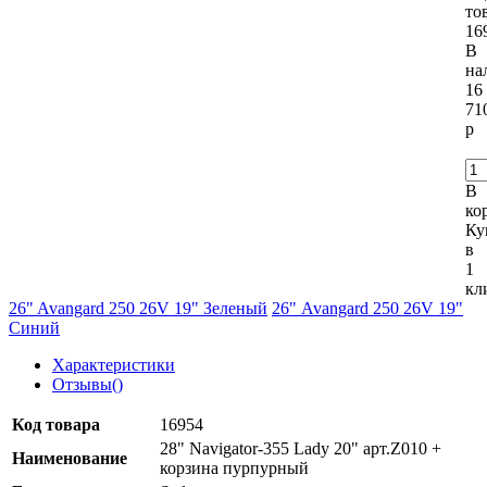
то
16
В
на
16
71
р
В
ко
Ку
в
1
кл
26" Avangard 250 26V 19" Зеленый
26" Avangard 250 26V 19"
Синий
Характеристики
Отзывы(
)
Код товара
16954
28" Navigator-355 Lady 20" арт.Z010 +
Наименование
корзина пурпурный