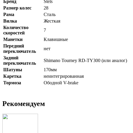
Бренд
Stels
Размер колеc
28
Рама
Сталь
Вилка
Жесткая
Количество
7
скоростей
Манетки
Клавишные
Передний
нет
переключатель
Задний
Shimano Tourney RD-TY300 (или аналог)
переключатель
Шатуны
170мм
Каретка
неинтегрированная
Тормоза
Ободной V-brake
Рекомендуем