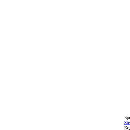
Бр
Ste
Ко