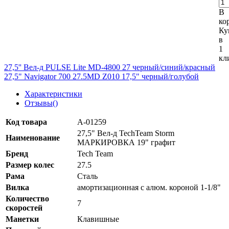
В
ко
Ку
в
1
кл
27,5'' Вел-д PULSE Lite MD-4800 27 черный/синий/красный
27,5" Navigator 700 27.5MD Z010 17,5" черный/голубой
Характеристики
Отзывы(
)
Код товара
А-01259
27,5" Вел-д TechTeam Storm
Наименование
МАРКИРОВКА 19" графит
Бренд
Tech Team
Размер колеc
27.5
Рама
Сталь
Вилка
амортизационная с алюм. короной 1-1/8"
Количество
7
скоростей
Манетки
Клавишные