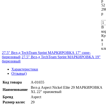
р
52
29
р
В
ко
Ку
в
1
кл
27.5" Вел-д TechTeam Sprint МАРКИРОВКА 17" сине-
бирюзовый
27.5" Вел-д TechTeam Sprint МАРКИРОВКА 19"
бирюзовый
Характеристики
Отзывы(
)
Код товара
А-01655
Вел-д Aspect Nickel Elite 29 МАРКИРОВКА
Наименование
XL 22" оранжевый
Бренд
Aspect
Размер колеc
29