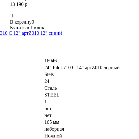
13 190 р
В корзину
0
Купить в 1 клик
t-310 С 12" артZ010 12" синий
16946
24" Pilot-710 С 14" артZ010 черный
Stels
24
Сталь
STEEL
1
нет
нет
165 мм
наборная
Ножной