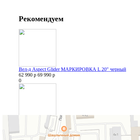
Рекомендуем
Вел-д Aspect Glider МАРКИРОВКА L 20" черный
62 990 р
69 990 р
0
Электровелосипед Eltreco Khan 1 черный-3132
69 900 р
0