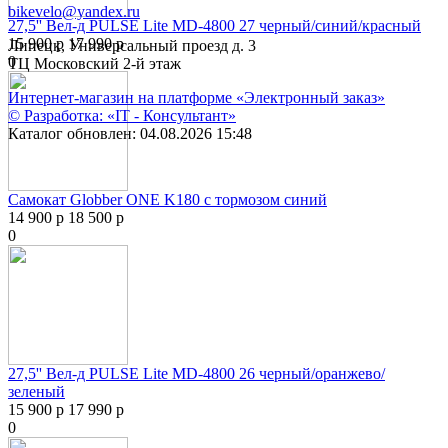
bikevelo@yandex.ru
27,5'' Вел-д PULSE Lite MD-4800 27 черный/синий/красный
15 900 р
17 990 р
Липецк, Универсальный проезд д. 3
0
ТЦ Московский 2-й этаж
Интернет-магазин на платформе «Электронный заказ»
© Разработка: «IT - Консультант»
Каталог обновлен: 04.08.2026 15:48
Самокат Globber ONE K180 с тормозом синий
14 900 р
18 500 р
0
27,5'' Вел-д PULSE Lite MD-4800 26 черный/оранжево/
зеленый
15 900 р
17 990 р
0