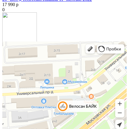
17 990 р
0
24" Вел-д Rook TS240D МАРКИРОВКА черный/оранжевый
BK/OG
14 990 р
18 440 р
0
Куртка текстильная FORTRESS BLACK/grey ( 3XL (56))
17 990 р
0