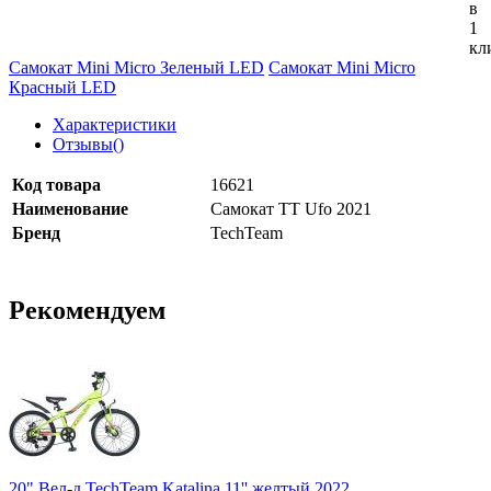
в
1
кл
Самокат Mini Micro Зеленый LED
Самокат Mini Micro
Красный LED
Характеристики
Отзывы(
)
Код товара
16621
Наименование
Самокат ТТ Ufo 2021
Бренд
TechTeam
Рекомендуем
20" Вел-д TechTeam Katalina 11'' желтый 2022