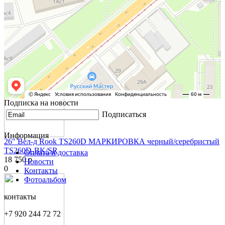
26" Вел-д Rook TS260D МАРКИРОВКА черный/желтый
TS260D-BK/YW
18 750 р
0
Подписка на новости
Подписаться
Информация
26" Вел-д Rook TS260D МАРКИРОВКА черный/серебристый
TS260D-BK/SR
Оплата и доставка
18 750 р
Новости
0
Контакты
Фотоальбом
контакты
+7 920 244 72 72