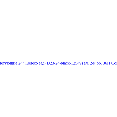
летующие
24" Колесо зад (D23-24-black-12549) ал. 2-й об. 36Н Co