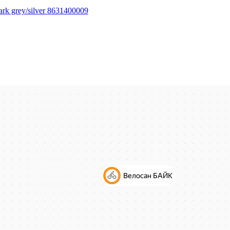
rk grey/silver 8631400009
eam/brown 8632000027
/red 8630400006