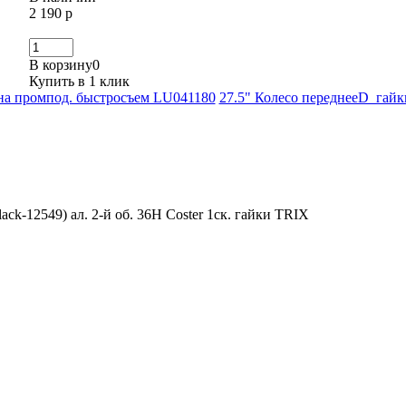
2 190 р
В корзину
0
Купить в 1 клик
а на промпод. быстросъем LU041180
27.5" Колесо переднееD гайки
lack-12549) ал. 2-й об. 36Н Coster 1ск. гайки TRIX