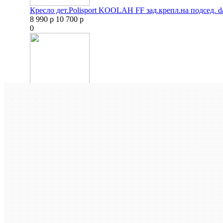
Кресло дет.Polisport KOOLAH FF зад.крепл.на подсед. da
8 990 р
10 700 р
0
Кресло дет.Polisport BILBY FF зад. крепл.на подсед. cr
8 390 р
10 590 р
0
Кресло дет.Polisport BOODIE FF крепл. на подсед. black
8 390 р
10 590 р
0