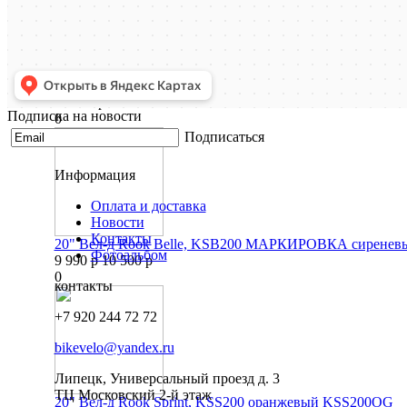
Самокат Novatrack Sity Line, 16/12 внедор.черный, max 
10 990 р
Подписка на новости
0
Подписаться
Информация
Оплата и доставка
Новости
Контакты
20" Вел-д Rook Belle, KSB200 МАРКИРОВКА сирене
Фотоальбом
9 990 р
10 500 р
0
контакты
+7 920 244 72 72
bikevelo@yandex.ru
Липецк, Универсальный проезд д. 3
ТЦ Московский 2-й этаж
20" Вел-д Rook Sprint, KSS200 оранжевый KSS200OG