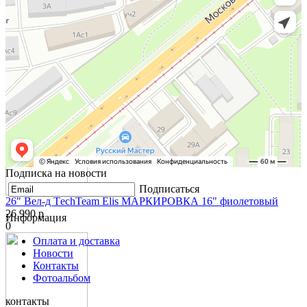
24" Вел-д TechTeam Delta 2024 13" мятный
26 990 р
0
Подписка на новости
Подписаться
26" Вел-д ТechTeam Elis МАРКИРОВКА 16" фиолетовый
26 990 р
Информация
0
Оплата и доставка
Новости
Контакты
Фотоальбом
контакты