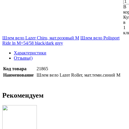
В
ко
Ку
в
1
кл
Шлем вело Lazer Chiru, мат.розовый М
Шлем вело Polisport
Ride ln M=54/58 black/dark grey
Характеристики
Отзывы(
)
Код товара
21865
Наименование
Шлем вело Lazer Roller, мат.темн.синий М
Рекомендуем