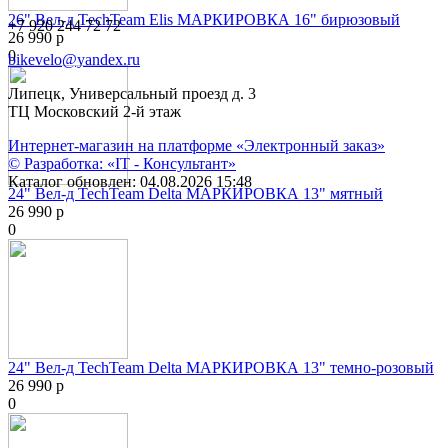
26" Вел-д ТechTeam Elis МАРКИРОВКА 16" бирюзовый
+7 920 244 72 72
26 990 р
0
bikevelo@yandex.ru
Липецк, Универсальный проезд д. 3
ТЦ Московский 2-й этаж
Интернет-магазин на платформе «Электронный заказ»
© Разработка: «IT - Консультант»
Каталог обновлен: 04.08.2026 15:48
24" Вел-д TechTeam Delta МАРКИРОВКА 13" мятный
26 990 р
0
24" Вел-д TechTeam Delta МАРКИРОВКА 13" темно-розовый
26 990 р
0