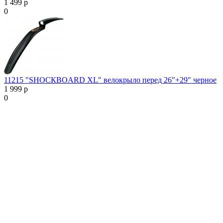
1 499 р
0
11215 "SHOCКBOARD XL" велокрыло перед 26"+29" черное
1 999 р
0