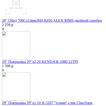
28" Обод 700Cx14мм36H,R450 ALEX RIMS,двойной,серебро
2 259 р
0
29" Покрышка 29"х2,20 KENDA К-1080 22TPI
1 599 р
0
29" Покрышка 29"х2,10 H-5207 "пламя",слик ChaoYang