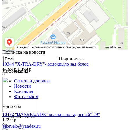
10343 "SHOCKBOARD" -велокрыло переднее белое
1 199 р
1 499 р
0
Подписка на новости
Подписаться
10344 "X-TRA-DRY"- велокрыло зад белое
1 199 р
1 499 р
Информация
0
Оплата и доставка
Новости
Контакты
Фотоальбом
контакты
10472 ''DASHBLADE'' велокрыло заднее 26"-29"
+7 920 244 72 72
1 990 р
0
bikevelo@yandex.ru