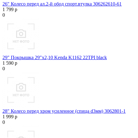
26" Колесо перед ал.2-й обод спорт.втулка 306262610-61
1 799 р
0
29" Покрышка 29"х2,10 Kenda K1162 22TPI black
1 590 р
0
28" Колесо перед хром усиленное (спица d3мм) 3062801-1
1 999 р
0