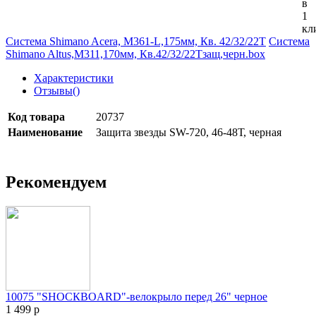
в
1
кл
Система Shimano Acera, M361-L,175мм, Кв. 42/32/22T
Система
Shimano Altus,M311,170мм, Кв.42/32/22Tзащ,черн.box
Характеристики
Отзывы(
)
Код товара
20737
Наименование
Защита звезды SW-720, 46-48Т, черная
Рекомендуем
10075 "SHOCКBOARD"-велокрыло перед 26" черное
1 499 р