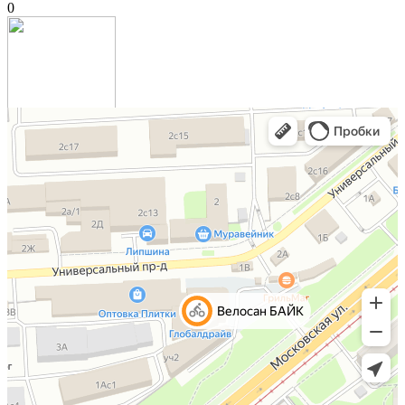
0
10076 "X-TRA-DRY" велокрыло заднее черное
1 499 р
0
10100 "BEAVERTAIL" ком-т крыльев 26-28"
1 990 р
0