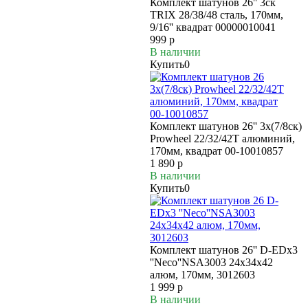
Комплект шатунов 26'' 3ск
TRIX 28/38/48 сталь, 170мм,
9/16'' квадрат 00000010041
999 р
В наличии
Купить
0
Комплект шатунов 26'' 3х(7/8ск)
Prowheel 22/32/42Т алюминий,
170мм, квадрат 00-10010857
1 890 р
В наличии
Купить
0
Комплект шатунов 26'' D-EDx3
''Neco''NSА3003 24х34х42
алюм, 170мм, 3012603
1 999 р
В наличии